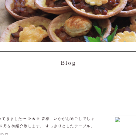
きました〜 🌞🔥🌞 皆様 いかがお過ごしでしょ
６月を御紹介致します。 すっきりとしたテーブル、
more